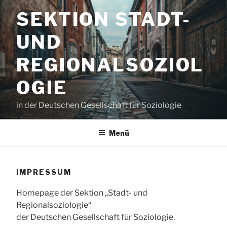
Zum
SEKTION STADT-
Inhalt
springen
UND
REGIONALSOZIOL
OGIE
in der Deutschen Gesellschaft für Soziologie
Menü
IMPRESSUM
Homepage der Sektion „Stadt- und
Regionalsoziologie“
der Deutschen Gesellschaft für Soziologie.